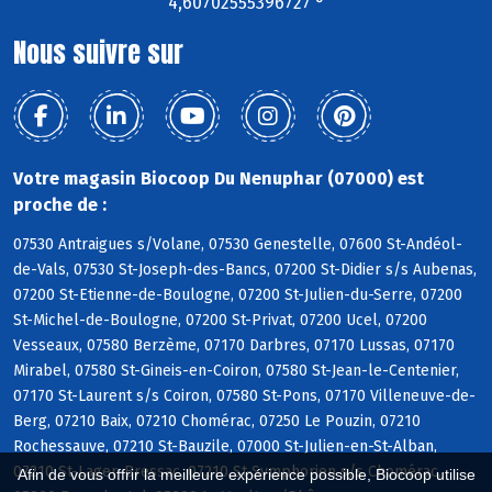
4,60702555396727 °
Nous suivre sur
Votre magasin Biocoop Du Nenuphar (07000) est
proche de :
07530 Antraigues s/Volane, 07530 Genestelle, 07600 St-Andéol-
de-Vals, 07530 St-Joseph-des-Bancs, 07200 St-Didier s/s Aubenas,
07200 St-Etienne-de-Boulogne, 07200 St-Julien-du-Serre, 07200
St-Michel-de-Boulogne, 07200 St-Privat, 07200 Ucel, 07200
Vesseaux, 07580 Berzème, 07170 Darbres, 07170 Lussas, 07170
Mirabel, 07580 St-Gineis-en-Coiron, 07580 St-Jean-le-Centenier,
07170 St-Laurent s/s Coiron, 07580 St-Pons, 07170 Villeneuve-de-
Berg, 07210 Baix, 07210 Chomérac, 07250 Le Pouzin, 07210
Rochessauve, 07210 St-Bauzile, 07000 St-Julien-en-St-Alban,
07210 St-Lager-Bressac, 07210 St-Symphorien s/s Chomérac,
Afin de vous offrir la meilleure expérience possible, Biocoop utilise