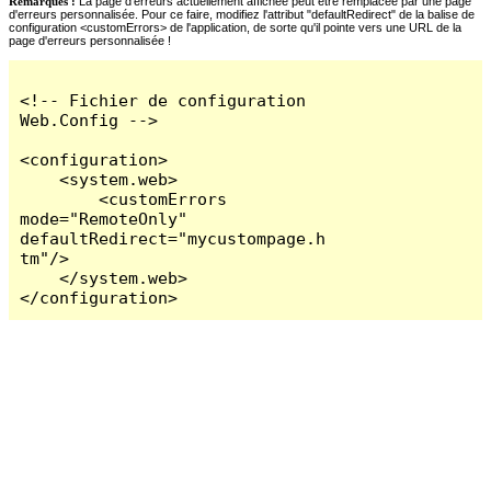
Remarques :
La page d'erreurs actuellement affichée peut être remplacée par une page
d'erreurs personnalisée. Pour ce faire, modifiez l'attribut "defaultRedirect" de la balise de
configuration <customErrors> de l'application, de sorte qu'il pointe vers une URL de la
page d'erreurs personnalisée !
<!-- Fichier de configuration 
Web.Config -->

<configuration>

    <system.web>

        <customErrors 
mode="RemoteOnly" 
defaultRedirect="mycustompage.h
tm"/>

    </system.web>

</configuration>