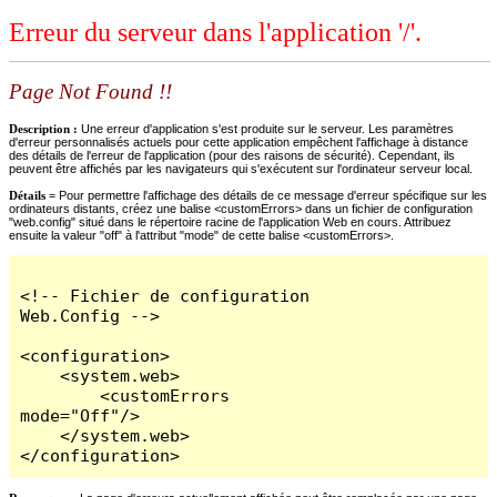
Erreur du serveur dans l'application '/'.
Page Not Found !!
Description :
Une erreur d'application s'est produite sur le serveur. Les paramètres
d'erreur personnalisés actuels pour cette application empêchent l'affichage à distance
des détails de l'erreur de l'application (pour des raisons de sécurité). Cependant, ils
peuvent être affichés par les navigateurs qui s'exécutent sur l'ordinateur serveur local.
Détails =
Pour permettre l'affichage des détails de ce message d'erreur spécifique sur les
ordinateurs distants, créez une balise <customErrors> dans un fichier de configuration
"web.config" situé dans le répertoire racine de l'application Web en cours. Attribuez
ensuite la valeur "off" à l'attribut "mode" de cette balise <customErrors>.
<!-- Fichier de configuration 
Web.Config -->

<configuration>

    <system.web>

        <customErrors 
mode="Off"/>

    </system.web>

</configuration>