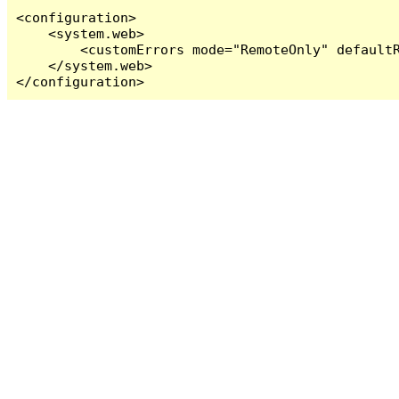
<configuration>

    <system.web>

        <customErrors mode="RemoteOnly" defaultR
    </system.web>

</configuration>