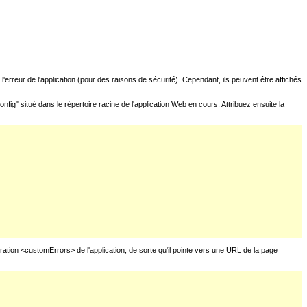
l'erreur de l'application (pour des raisons de sécurité). Cependant, ils peuvent être affichés
fig" situé dans le répertoire racine de l'application Web en cours. Attribuez ensuite la
uration <customErrors> de l'application, de sorte qu'il pointe vers une URL de la page