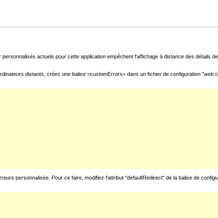
 personnalisés actuels pour cette application empêchent l'affichage à distance des détails de 
rdinateurs distants, créez une balise <customErrors> dans un fichier de configuration "web.con
urs personnalisée. Pour ce faire, modifiez l'attribut "defaultRedirect" de la balise de config