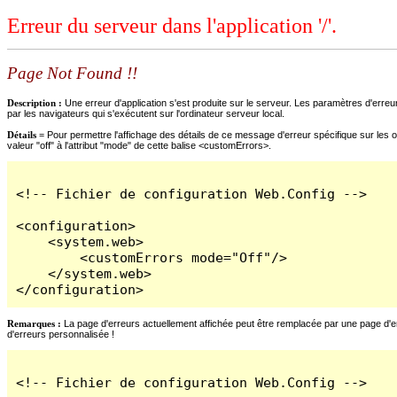
Erreur du serveur dans l'application '/'.
Page Not Found !!
Description :
Une erreur d'application s'est produite sur le serveur. Les paramètres d'erreur
par les navigateurs qui s'exécutent sur l'ordinateur serveur local.
Détails =
Pour permettre l'affichage des détails de ce message d'erreur spécifique sur les o
valeur "off" à l'attribut "mode" de cette balise <customErrors>.
<!-- Fichier de configuration Web.Config -->

<configuration>

    <system.web>

        <customErrors mode="Off"/>

    </system.web>

</configuration>
Remarques :
La page d'erreurs actuellement affichée peut être remplacée par une page d'erre
d'erreurs personnalisée !
<!-- Fichier de configuration Web.Config -->
