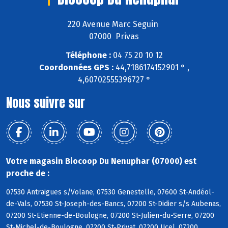
220 Avenue Marc Seguin
07000 Privas
Téléphone :
04 75 20 10 12
Coordonnées GPS :
44,7186174152901 ° ,
4,60702555396727 °
Nous suivre sur
Votre magasin Biocoop Du Nenuphar (07000) est
proche de :
07530 Antraigues s/Volane, 07530 Genestelle, 07600 St-Andéol-
de-Vals, 07530 St-Joseph-des-Bancs, 07200 St-Didier s/s Aubenas,
07200 St-Etienne-de-Boulogne, 07200 St-Julien-du-Serre, 07200
St-Michel-de-Boulogne, 07200 St-Privat, 07200 Ucel, 07200