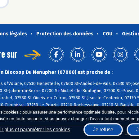
ons légales
Protection des données
CGU
Gestio
re sur
n Biocoop Du Nenuphar (07000) est proche de :
s s/Volane, 07530 Genestelle, 07600 St-Andéol-de-Vals, 07530 St-Jos
0 St-Julien-du-Serre, 07200 St-Michel-de-Boulogne, 07200 St-Privat, 
irabel, 07580 St-Gineis-en-Coiron, 07580 St-Jean-le-Centenier, 07170 
10 Chomérac, 07250 Le Pouzin, 07210 Rochessauve, 07210 St-Bauzile, 0
 Chomérac, 07800 Beauchastel, 07800 La Voulte s/Rhône
es cookies : pour assurer une performance optimale du site, pour récolter
isée en toute sécurité. Vous pouvez changer d'avis à tout moment en 
r plus et paramétrer les cookies
Je refuse
J
Biocoop.fr
Le ré