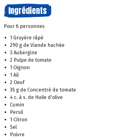
Ingrédients
Pour 6 personnes
1 Gruyère râpé
290 g de Viande hachée
3 Aubergine
2 Pulpe de tomate
1 Oignon
1 Ail
2 Oeuf
35 g de Concentré de tomate
4 c. à s. de Huile d'olive
Cumin
Persil
1 Citron
Sel
Poivre