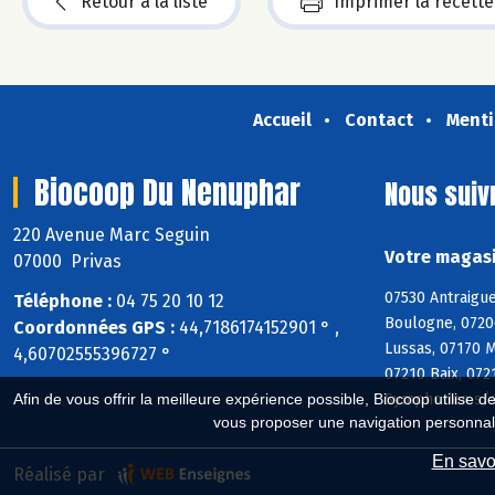
Retour à la liste
Imprimer la recette
Accueil
Contact
Menti
Biocoop Du Nenuphar
Nous suiv
220 Avenue Marc Seguin
Votre magasi
07000 Privas
07530 Antraigue
Téléphone :
04 75 20 10 12
Boulogne, 0720
Coordonnées GPS :
44,7186174152901 ° ,
Lussas, 07170 M
4,60702555396727 °
07210 Baix, 072
Symphorien s/s
Afin de vous offrir la meilleure expérience possible, Biocoop utilise d
vous proposer une navigation personnal
En savoi
Réalisé par