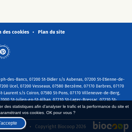
n des cookies
Plan du site
eph-des-Bancs, 07200 St-Didier s/s Aubenas, 07200 St-Etienne-de-
07200 Ucel, 07200 Vesseaux, 07580 Berzème, 07170 Darbres, 07170
St-Laurent s/s Coiron, 07580 St-Pons, 07170 Villeneuve-de-Berg,
7000 St-Julien-en-St-Alban, 07210 St-Lager-Bressac, 07210 St-
 des statistiques afin d'analyser le trafic et la performance du site et
paramétrant vos cookies. OK pour vous ?
'accepte
seau Biocoop
Copyright Biocoop 2026