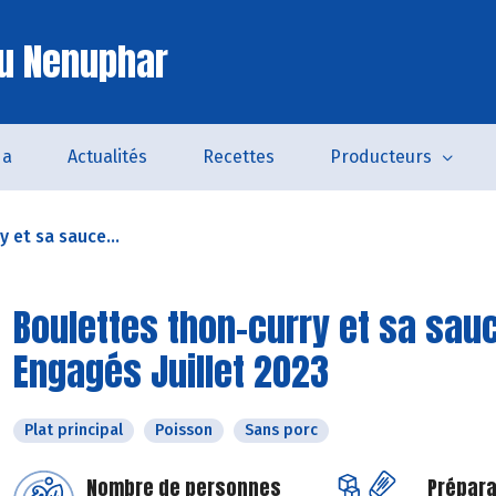
u Nenuphar
da
Actualités
Recettes
Producteurs
 et sa sauce...
Boulettes thon-curry et sa sau
Engagés Juillet 2023
Plat principal
Poisson
Sans porc
Nombre de personnes
Prépara