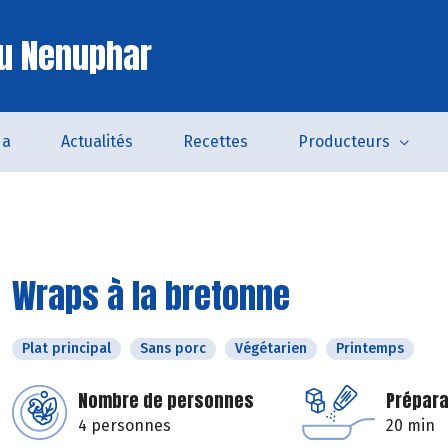
u Nenuphar
da
Actualités
Recettes
Producteurs
Wraps à la bretonne
Plat principal
Sans porc
Végétarien
Printemps
Nombre de personnes
Prépara
4 personnes
20 min