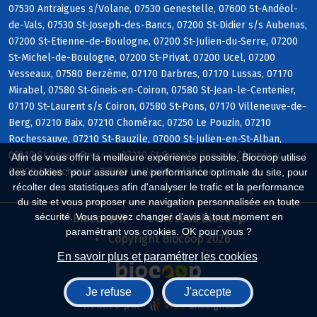
07530 Antraigues s/Volane, 07530 Genestelle, 07600 St-Andéol-
de-Vals, 07530 St-Joseph-des-Bancs, 07200 St-Didier s/s Aubenas,
07200 St-Etienne-de-Boulogne, 07200 St-Julien-du-Serre, 07200
St-Michel-de-Boulogne, 07200 St-Privat, 07200 Ucel, 07200
Vesseaux, 07580 Berzème, 07170 Darbres, 07170 Lussas, 07170
Mirabel, 07580 St-Gineis-en-Coiron, 07580 St-Jean-le-Centenier,
07170 St-Laurent s/s Coiron, 07580 St-Pons, 07170 Villeneuve-de-
Berg, 07210 Baix, 07210 Chomérac, 07250 Le Pouzin, 07210
Rochessauve, 07210 St-Bauzile, 07000 St-Julien-en-St-Alban,
07210 St-Lager-Bressac, 07210 St-Symphorien s/s Chomérac,
Afin de vous offrir la meilleure expérience possible, Biocoop utilise
07800 Beauchastel, 07800 La Voulte s/Rhône
des cookies : pour assurer une performance optimale du site, pour
récolter des statistiques afin d'analyser le trafic et la performance
du site et vous proposer une navigation personnalisée en toute
sécurité. Vous pouvez changer d'avis à tout moment en
Biocoop.fr
Le réseau Biocoop
paramétrant vos cookies. OK pour vous ?
Copyright Biocoop 2026
En savoir plus et paramétrer les cookies
Je refuse
J'accepte
Réalisé par