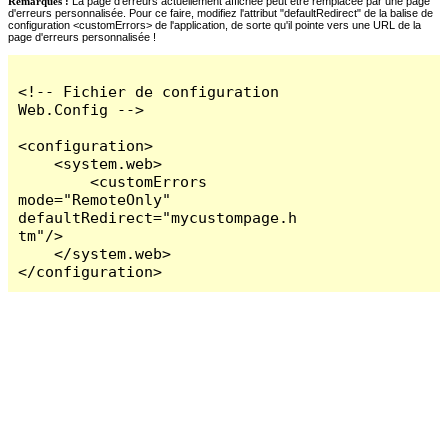
Remarques :
La page d'erreurs actuellement affichée peut être remplacée par une page
d'erreurs personnalisée. Pour ce faire, modifiez l'attribut "defaultRedirect" de la balise de
configuration <customErrors> de l'application, de sorte qu'il pointe vers une URL de la
page d'erreurs personnalisée !
<!-- Fichier de configuration 
Web.Config -->

<configuration>

    <system.web>

        <customErrors 
mode="RemoteOnly" 
defaultRedirect="mycustompage.h
tm"/>

    </system.web>

</configuration>