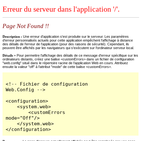
Erreur du serveur dans l'application '/'.
Page Not Found !!
Description :
Une erreur d'application s'est produite sur le serveur. Les paramètres
d'erreur personnalisés actuels pour cette application empêchent l'affichage à distance
des détails de l'erreur de l'application (pour des raisons de sécurité). Cependant, ils
peuvent être affichés par les navigateurs qui s'exécutent sur l'ordinateur serveur local.
Détails =
Pour permettre l'affichage des détails de ce message d'erreur spécifique sur les
ordinateurs distants, créez une balise <customErrors> dans un fichier de configuration
"web.config" situé dans le répertoire racine de l'application Web en cours. Attribuez
ensuite la valeur "off" à l'attribut "mode" de cette balise <customErrors>.
<!-- Fichier de configuration 
Web.Config -->

<configuration>

    <system.web>

        <customErrors 
mode="Off"/>

    </system.web>

</configuration>