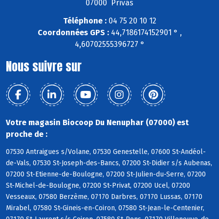
07000 Privas
Téléphone :
04 75 20 10 12
Coordonnées GPS :
44,7186174152901 ° ,
4,60702555396727 °
Nous suivre sur
Votre magasin Biocoop Du Nenuphar (07000) est
proche de :
07530 Antraigues s/Volane, 07530 Genestelle, 07600 St-Andéol-
de-Vals, 07530 St-Joseph-des-Bancs, 07200 St-Didier s/s Aubenas,
07200 St-Etienne-de-Boulogne, 07200 St-Julien-du-Serre, 07200
St-Michel-de-Boulogne, 07200 St-Privat, 07200 Ucel, 07200
Vesseaux, 07580 Berzème, 07170 Darbres, 07170 Lussas, 07170
Mirabel, 07580 St-Gineis-en-Coiron, 07580 St-Jean-le-Centenier,