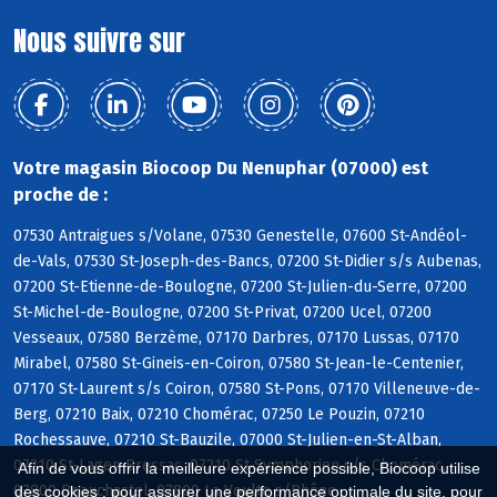
Nous suivre sur
Votre magasin Biocoop Du Nenuphar (07000) est
proche de :
07530 Antraigues s/Volane, 07530 Genestelle, 07600 St-Andéol-
de-Vals, 07530 St-Joseph-des-Bancs, 07200 St-Didier s/s Aubenas,
07200 St-Etienne-de-Boulogne, 07200 St-Julien-du-Serre, 07200
St-Michel-de-Boulogne, 07200 St-Privat, 07200 Ucel, 07200
Vesseaux, 07580 Berzème, 07170 Darbres, 07170 Lussas, 07170
Mirabel, 07580 St-Gineis-en-Coiron, 07580 St-Jean-le-Centenier,
07170 St-Laurent s/s Coiron, 07580 St-Pons, 07170 Villeneuve-de-
Berg, 07210 Baix, 07210 Chomérac, 07250 Le Pouzin, 07210
Rochessauve, 07210 St-Bauzile, 07000 St-Julien-en-St-Alban,
07210 St-Lager-Bressac, 07210 St-Symphorien s/s Chomérac,
Afin de vous offrir la meilleure expérience possible, Biocoop utilise
07800 Beauchastel, 07800 La Voulte s/Rhône
des cookies : pour assurer une performance optimale du site, pour