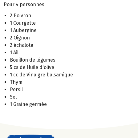
Pour 4 personnes
2 Poivron
1 Courgette
1 Aubergine
2 Oignon
2 échalote
1 Ail
Bouillon de légumes
5 cs de Huile d'olive
1 cc de Vinaigre balsamique
Thym
Persil
Sel
1 Graine germée