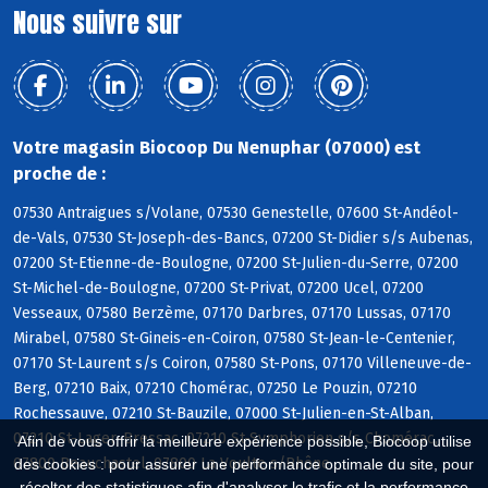
Nous suivre sur
Votre magasin Biocoop Du Nenuphar (07000) est
proche de :
07530 Antraigues s/Volane, 07530 Genestelle, 07600 St-Andéol-
de-Vals, 07530 St-Joseph-des-Bancs, 07200 St-Didier s/s Aubenas,
07200 St-Etienne-de-Boulogne, 07200 St-Julien-du-Serre, 07200
St-Michel-de-Boulogne, 07200 St-Privat, 07200 Ucel, 07200
Vesseaux, 07580 Berzème, 07170 Darbres, 07170 Lussas, 07170
Mirabel, 07580 St-Gineis-en-Coiron, 07580 St-Jean-le-Centenier,
07170 St-Laurent s/s Coiron, 07580 St-Pons, 07170 Villeneuve-de-
Berg, 07210 Baix, 07210 Chomérac, 07250 Le Pouzin, 07210
Rochessauve, 07210 St-Bauzile, 07000 St-Julien-en-St-Alban,
07210 St-Lager-Bressac, 07210 St-Symphorien s/s Chomérac,
Afin de vous offrir la meilleure expérience possible, Biocoop utilise
07800 Beauchastel, 07800 La Voulte s/Rhône
des cookies : pour assurer une performance optimale du site, pour
récolter des statistiques afin d'analyser le trafic et la performance