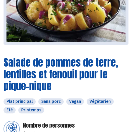
Salade de pommes de terre,
lentilles et fenouil pour le
pique-nique
Plat principal
Sans porc
Vegan
Végétarien
Eté
Printemps
Nombre de personnes