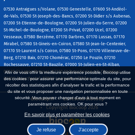
07530 Antraigues s/Volane, 07530 Genestelle, 07600 St-Andéol-
de-Vals, 07530 St-Joseph-des-Bancs, 07200 St-Didier s/s Aubenas,
07200 St-Etienne-de-Boulogne, 07200 St-Julien-du-Serre, 07200
St-Michel-de-Boulogne, 07200 St-Privat, 07200 Ucel, 07200
Vesseaux, 07580 Berzème, 07170 Darbres, 07170 Lussas, 07170
Mirabel, 07580 St-Gineis-en-Coiron, 07580 St-Jean-le-Centenier,
07170 St-Laurent s/s Coiron, 07580 St-Pons, 07170 Villeneuve-de-
Berg, 07210 Baix, 07210 Chomérac, 07250 Le Pouzin, 07210
Rochessauve, 07210 St-Bauzile, 07000 St-Julien-en-St-Alban,
07210 St-Lager-Bressac, 07210 St-Symphorien s/s Chomérac,
Afin de vous offrir la meilleure expérience possible, Biocoop utilise
07800 Beauchastel, 07800 La Voulte s/Rhône
des cookies : pour assurer une performance optimale du site, pour
récolter des statistiques afin d'analyser le trafic et la performance
du site et vous proposer une navigation personnalisée en toute
sécurité. Vous pouvez changer d'avis à tout moment en
Biocoop.fr
Le réseau Biocoop
paramétrant vos cookies. OK pour vous ?
Copyright Biocoop 2026
En savoir plus et paramétrer les cookies
Je refuse
J'accepte