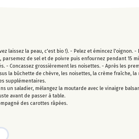
 laissez la peau, c'est bio !). - Pelez et émincez l'oignon. - 
ive, parsemez de sel et de poivre puis enfournez pendant 15 m
s. - Concassez grossièrement les noisettes. - Après les pre
essus la bûchette de chèvre, les noisettes, la crème fraîche, l
tes supplémentaires.
ns un saladier, mélangez la moutarde avec le vinaigre balsami
juste avant de passer à table.
ompagné des carottes râpées.