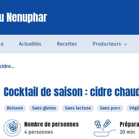
u Nenuphar
da
Actualités
Recettes
Producteurs
idre...
Cocktail de saison : cidre chau
Boisson
Sans gluten
Sans lactose
Sans porc
Végé
Nombre de personnes
Prépara
4 personnes
20 min