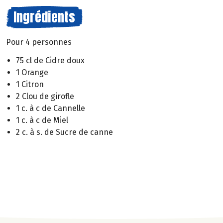
Ingrédients
Pour 4 personnes
75 cl de Cidre doux
1 Orange
1 Citron
2 Clou de girofle
1 c. à c de Cannelle
1 c. à c de Miel
2 c. à s. de Sucre de canne