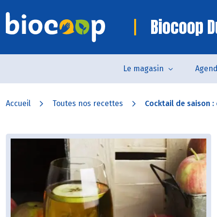
Biocoop D
Le magasin
Agen
Accueil
Toutes nos recettes
Cocktail de saison : c