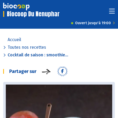
Biocoop Du Nenuphar
Ouvert jusqu'à 19:00
Accueil
Toutes nos recettes
Cocktail de saison : smoothie...
Partager sur