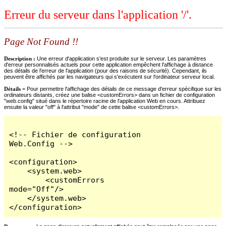
Erreur du serveur dans l'application '/'.
Page Not Found !!
Description :
Une erreur d'application s'est produite sur le serveur. Les paramètres
d'erreur personnalisés actuels pour cette application empêchent l'affichage à distance
des détails de l'erreur de l'application (pour des raisons de sécurité). Cependant, ils
peuvent être affichés par les navigateurs qui s'exécutent sur l'ordinateur serveur local.
Détails =
Pour permettre l'affichage des détails de ce message d'erreur spécifique sur les
ordinateurs distants, créez une balise <customErrors> dans un fichier de configuration
"web.config" situé dans le répertoire racine de l'application Web en cours. Attribuez
ensuite la valeur "off" à l'attribut "mode" de cette balise <customErrors>.
<!-- Fichier de configuration 
Web.Config -->

<configuration>

    <system.web>

        <customErrors 
mode="Off"/>

    </system.web>

</configuration>