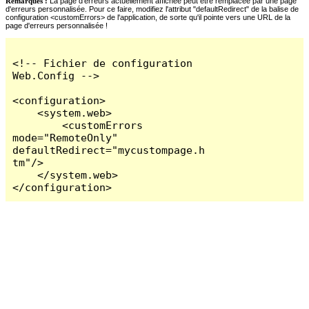
Remarques :
La page d'erreurs actuellement affichée peut être remplacée par une page
d'erreurs personnalisée. Pour ce faire, modifiez l'attribut "defaultRedirect" de la balise de
configuration <customErrors> de l'application, de sorte qu'il pointe vers une URL de la
page d'erreurs personnalisée !
<!-- Fichier de configuration 
Web.Config -->

<configuration>

    <system.web>

        <customErrors 
mode="RemoteOnly" 
defaultRedirect="mycustompage.h
tm"/>

    </system.web>

</configuration>