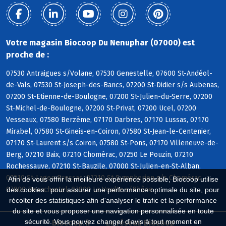
Votre magasin Biocoop Du Nenuphar (07000) est
proche de :
07530 Antraigues s/Volane, 07530 Genestelle, 07600 St-Andéol-
de-Vals, 07530 St-Joseph-des-Bancs, 07200 St-Didier s/s Aubenas,
07200 St-Etienne-de-Boulogne, 07200 St-Julien-du-Serre, 07200
St-Michel-de-Boulogne, 07200 St-Privat, 07200 Ucel, 07200
Vesseaux, 07580 Berzème, 07170 Darbres, 07170 Lussas, 07170
Mirabel, 07580 St-Gineis-en-Coiron, 07580 St-Jean-le-Centenier,
07170 St-Laurent s/s Coiron, 07580 St-Pons, 07170 Villeneuve-de-
Berg, 07210 Baix, 07210 Chomérac, 07250 Le Pouzin, 07210
Rochessauve, 07210 St-Bauzile, 07000 St-Julien-en-St-Alban,
07210 St-Lager-Bressac, 07210 St-Symphorien s/s Chomérac,
Afin de vous offrir la meilleure expérience possible, Biocoop utilise
07800 Beauchastel, 07800 La Voulte s/Rhône
des cookies : pour assurer une performance optimale du site, pour
récolter des statistiques afin d'analyser le trafic et la performance
du site et vous proposer une navigation personnalisée en toute
sécurité. Vous pouvez changer d'avis à tout moment en
Biocoop.fr
Le réseau Biocoop