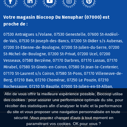
Votre magasin Biocoop Du Nenuphar (07000) est
proche de :
07530 Antraigues s/Volane, 07530 Genestelle, 07600 St-Andéol-
de-Vals, 07530 St-Joseph-des-Bancs, 07200 St-Didier s/s Aubenas,
07200 St-Etienne-de-Boulogne, 07200 St-Julien-du-Serre, 07200
St-Michel-de-Boulogne, 07200 St-Privat, 07200 Ucel, 07200
Vesseaux, 07580 Berzème, 07170 Darbres, 07170 Lussas, 07170
Mirabel, 07580 St-Gineis-en-Coiron, 07580 St-Jean-le-Centenier,
07170 St-Laurent s/s Coiron, 07580 St-Pons, 07170 Villeneuve-de-
Berg, 07210 Baix, 07210 Chomérac, 07250 Le Pouzin, 07210
Rochessauve, 07210 St-Bauzile, 07000 St-Julien-en-St-Alban,
07210 St-Lager-Bressac, 07210 St-Symphorien s/s Chomérac,
Afin de vous offrir la meilleure expérience possible, Biocoop utilise
07800 Beauchastel, 07800 La Voulte s/Rhône
des cookies : pour assurer une performance optimale du site, pour
récolter des statistiques afin d'analyser le trafic et la performance
du site et vous proposer une navigation personnalisée en toute
sécurité. Vous pouvez changer d'avis à tout moment en
Biocoop.fr
Le réseau Biocoop
paramétrant vos cookies. OK pour vous ?
Copyright Biocoop 2026