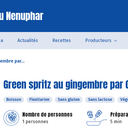
u Nenuphar
da
Actualités
Recettes
Producteurs
embre par...
Green spritz au gingembre par
Boisson
Flexitarien
Sans gluten
Sans lactose
Vég
Nombre de personnes
Prépara
1 personnes
5 min