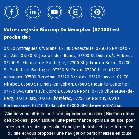
Votre magasin Biocoop Du Nenuphar (07000) est
proche de :
07530 Antraigues s/Volane, 07530 Genestelle, 07600 St-Andéol-
de-Vals, 07530 St-Joseph-des-Bancs, 07200 St-Didier s/s Aubenas,
07200 St-Etienne-de-Boulogne, 07200 St-Julien-du-Serre, 07200
St-Michel-de-Boulogne, 07200 St-Privat, 07200 Ucel, 07200
Vesseaux, 07580 Berzème, 07170 Darbres, 07170 Lussas, 07170
Mirabel, 07580 St-Gineis-en-Coiron, 07580 St-Jean-le-Centenier,
07170 St-Laurent s/s Coiron, 07580 St-Pons, 07170 Villeneuve-de-
Berg, 07210 Baix, 07210 Chomérac, 07250 Le Pouzin, 07210
Rochessauve, 07210 St-Bauzile, 07000 St-Julien-en-St-Alban,
07210 St-Lager-Bressac, 07210 St-Symphorien s/s Chomérac,
Afin de vous offrir la meilleure expérience possible, Biocoop utilise
07800 Beauchastel, 07800 La Voulte s/Rhône
des cookies : pour assurer une performance optimale du site, pour
récolter des statistiques afin d'analyser le trafic et la performance
du site et vous proposer une navigation personnalisée en toute