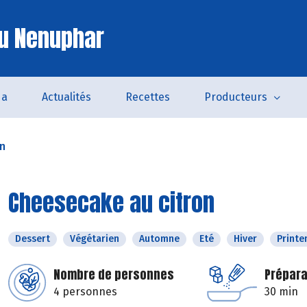
u Nenuphar
da
Actualités
Recettes
Producteurs
on
Cheesecake au citron
Dessert
Végétarien
Automne
Eté
Hiver
Print
Nombre de personnes
Prépara
4 personnes
30 min