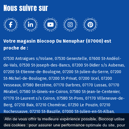
Nous suivre sur
Votre magasin Biocoop Du Nenuphar (07000) est
proche de :
07530 Antraigues s/Volane, 07530 Genestelle, 07600 St-Andéol-
de-Vals, 07530 St-Joseph-des-Bancs, 07200 St-Didier s/s Aubenas,
07200 St-Etienne-de-Boulogne, 07200 St-Julien-du-Serre, 07200
St-Michel-de-Boulogne, 07200 St-Privat, 07200 Ucel, 07200
Vesseaux, 07580 Berzème, 07170 Darbres, 07170 Lussas, 07170
Mirabel, 07580 St-Gineis-en-Coiron, 07580 St-Jean-le-Centenier,
07170 St-Laurent s/s Coiron, 07580 St-Pons, 07170 Villeneuve-de-
Berg, 07210 Baix, 07210 Chomérac, 07250 Le Pouzin, 07210
Rochessauve, 07210 St-Bauzile, 07000 St-Julien-en-St-Alban,
07210 St-Lager-Bressac, 07210 St-Symphorien s/s Chomérac,
Afin de vous offrir la meilleure expérience possible, Biocoop utilise
07800 Beauchastel, 07800 La Voulte s/Rhône
des cookies : pour assurer une performance optimale du site, pour