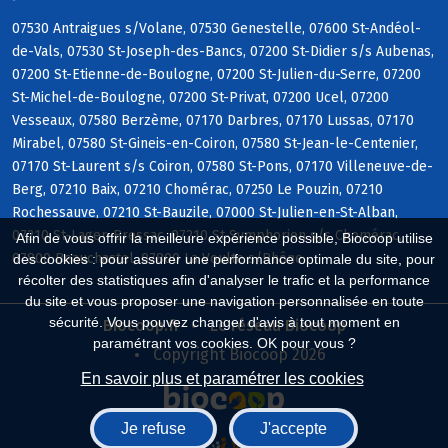
07530 Antraigues s/Volane, 07530 Genestelle, 07600 St-Andéol-
de-Vals, 07530 St-Joseph-des-Bancs, 07200 St-Didier s/s Aubenas,
07200 St-Etienne-de-Boulogne, 07200 St-Julien-du-Serre, 07200
St-Michel-de-Boulogne, 07200 St-Privat, 07200 Ucel, 07200
Vesseaux, 07580 Berzème, 07170 Darbres, 07170 Lussas, 07170
Mirabel, 07580 St-Gineis-en-Coiron, 07580 St-Jean-le-Centenier,
07170 St-Laurent s/s Coiron, 07580 St-Pons, 07170 Villeneuve-de-
Berg, 07210 Baix, 07210 Chomérac, 07250 Le Pouzin, 07210
Rochessauve, 07210 St-Bauzile, 07000 St-Julien-en-St-Alban,
07210 St-Lager-Bressac, 07210 St-Symphorien s/s Chomérac,
Afin de vous offrir la meilleure expérience possible, Biocoop utilise
07800 Beauchastel, 07800 La Voulte s/Rhône
des cookies : pour assurer une performance optimale du site, pour
récolter des statistiques afin d'analyser le trafic et la performance
du site et vous proposer une navigation personnalisée en toute
sécurité. Vous pouvez changer d'avis à tout moment en
Biocoop.fr
Le réseau Biocoop
paramétrant vos cookies. OK pour vous ?
Copyright Biocoop 2026
En savoir plus et paramétrer les cookies
Je refuse
J'accepte
Réalisé par