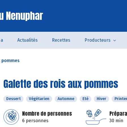
u Nenuphar
da
Actualités
Recettes
Producteurs
ux pommes
Galette des rois aux pommes
Dessert
Végétarien
Automne
Eté
Hiver
Print
Nombre de personnes
Prépara
6 personnes
30 min