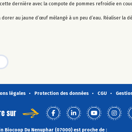
r cette dernière avec la compote de pommes refroidie en cou
 la dorer au jaune d’œuf mélangé à un peu d’eau. Réaliser la d
ons légales
Protection des données
CGU
Gestio
re sur
n Biocoop Du Nenuphar (07000) est proche de :