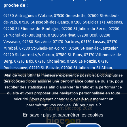
proche de :
07530 Antraigues s/Volane, 07530 Genestelle, 07600 St-Andéol-
de-Vals, 07530 St-Joseph-des-Bancs, 07200 St-Didier s/s Aubenas,
07200 St-Etienne-de-Boulogne, 07200 St-Julien-du-Serre, 07200
St-Michel-de-Boulogne, 07200 St-Privat, 07200 Ucel, 07200
Vesseaux, 07580 Berzème, 07170 Darbres, 07170 Lussas, 07170
Mirabel, 07580 St-Gineis-en-Coiron, 07580 St-Jean-le-Centenier,
07170 St-Laurent s/s Coiron, 07580 St-Pons, 07170 Villeneuve-de-
Berg, 07210 Baix, 07210 Chomérac, 07250 Le Pouzin, 07210
Rochessauve, 07210 St-Bauzile, 07000 St-Julien-en-St-Alban,
07210 St-Lager-Bressac, 07210 St-Symphorien s/s Chomérac,
Afin de vous offrir la meilleure expérience possible, Biocoop utilise
07800 Beauchastel, 07800 La Voulte s/Rhône
des cookies : pour assurer une performance optimale du site, pour
récolter des statistiques afin d'analyser le trafic et la performance
du site et vous proposer une navigation personnalisée en toute
sécurité. Vous pouvez changer d'avis à tout moment en
Biocoop.fr
Le réseau Biocoop
paramétrant vos cookies. OK pour vous ?
Copyright Biocoop 2026
En savoir plus et paramétrer les cookies