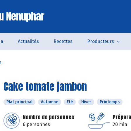
u Nenuphar
da
Actualités
Recettes
Producteurs
n
Cake tomate jambon
Plat principal
Automne
Eté
Hiver
Printemps
Nombre de personnes
Prépara
6 personnes
20 min