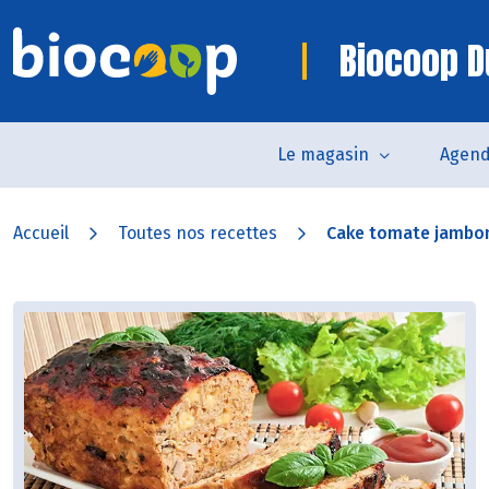
Biocoop D
Le magasin
Agen
Accueil
Toutes nos recettes
Cake tomate jambo