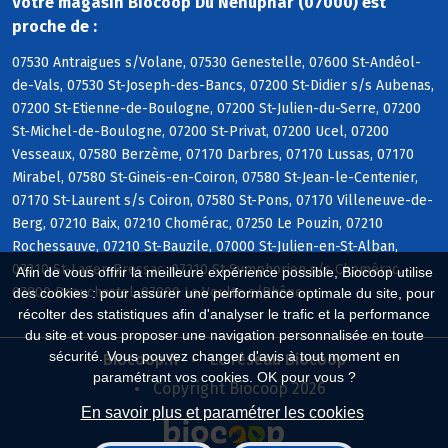
Votre magasin Biocoop Du Nenuphar (07000) est
proche de :
07530 Antraigues s/Volane, 07530 Genestelle, 07600 St-Andéol-
de-Vals, 07530 St-Joseph-des-Bancs, 07200 St-Didier s/s Aubenas,
07200 St-Etienne-de-Boulogne, 07200 St-Julien-du-Serre, 07200
St-Michel-de-Boulogne, 07200 St-Privat, 07200 Ucel, 07200
Vesseaux, 07580 Berzème, 07170 Darbres, 07170 Lussas, 07170
Mirabel, 07580 St-Gineis-en-Coiron, 07580 St-Jean-le-Centenier,
07170 St-Laurent s/s Coiron, 07580 St-Pons, 07170 Villeneuve-de-
Berg, 07210 Baix, 07210 Chomérac, 07250 Le Pouzin, 07210
Rochessauve, 07210 St-Bauzile, 07000 St-Julien-en-St-Alban,
07210 St-Lager-Bressac, 07210 St-Symphorien s/s Chomérac,
Afin de vous offrir la meilleure expérience possible, Biocoop utilise
07800 Beauchastel, 07800 La Voulte s/Rhône
des cookies : pour assurer une performance optimale du site, pour
récolter des statistiques afin d'analyser le trafic et la performance
du site et vous proposer une navigation personnalisée en toute
sécurité. Vous pouvez changer d'avis à tout moment en
Biocoop.fr
Le réseau Biocoop
paramétrant vos cookies. OK pour vous ?
Copyright Biocoop 2026
En savoir plus et paramétrer les cookies