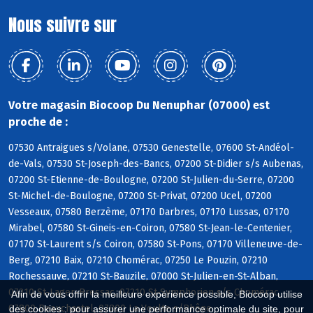
Nous suivre sur
Votre magasin Biocoop Du Nenuphar (07000) est
proche de :
07530 Antraigues s/Volane, 07530 Genestelle, 07600 St-Andéol-
de-Vals, 07530 St-Joseph-des-Bancs, 07200 St-Didier s/s Aubenas,
07200 St-Etienne-de-Boulogne, 07200 St-Julien-du-Serre, 07200
St-Michel-de-Boulogne, 07200 St-Privat, 07200 Ucel, 07200
Vesseaux, 07580 Berzème, 07170 Darbres, 07170 Lussas, 07170
Mirabel, 07580 St-Gineis-en-Coiron, 07580 St-Jean-le-Centenier,
07170 St-Laurent s/s Coiron, 07580 St-Pons, 07170 Villeneuve-de-
Berg, 07210 Baix, 07210 Chomérac, 07250 Le Pouzin, 07210
Rochessauve, 07210 St-Bauzile, 07000 St-Julien-en-St-Alban,
07210 St-Lager-Bressac, 07210 St-Symphorien s/s Chomérac,
Afin de vous offrir la meilleure expérience possible, Biocoop utilise
07800 Beauchastel, 07800 La Voulte s/Rhône
des cookies : pour assurer une performance optimale du site, pour