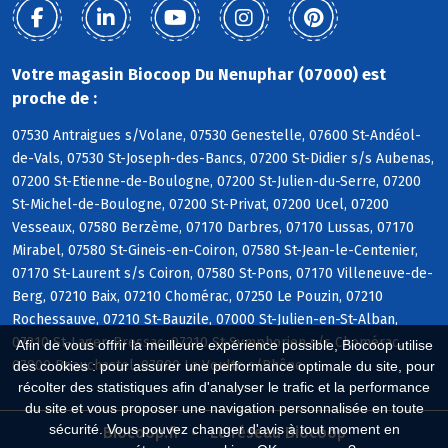
Votre magasin Biocoop Du Nenuphar (07000) est
proche de :
07530 Antraigues s/Volane, 07530 Genestelle, 07600 St-Andéol-
de-Vals, 07530 St-Joseph-des-Bancs, 07200 St-Didier s/s Aubenas,
07200 St-Etienne-de-Boulogne, 07200 St-Julien-du-Serre, 07200
St-Michel-de-Boulogne, 07200 St-Privat, 07200 Ucel, 07200
Vesseaux, 07580 Berzème, 07170 Darbres, 07170 Lussas, 07170
Mirabel, 07580 St-Gineis-en-Coiron, 07580 St-Jean-le-Centenier,
07170 St-Laurent s/s Coiron, 07580 St-Pons, 07170 Villeneuve-de-
Berg, 07210 Baix, 07210 Chomérac, 07250 Le Pouzin, 07210
Rochessauve, 07210 St-Bauzile, 07000 St-Julien-en-St-Alban,
07210 St-Lager-Bressac, 07210 St-Symphorien s/s Chomérac,
Afin de vous offrir la meilleure expérience possible, Biocoop utilise
07800 Beauchastel, 07800 La Voulte s/Rhône
des cookies : pour assurer une performance optimale du site, pour
récolter des statistiques afin d'analyser le trafic et la performance
du site et vous proposer une navigation personnalisée en toute
sécurité. Vous pouvez changer d'avis à tout moment en
Biocoop.fr
Le réseau Biocoop