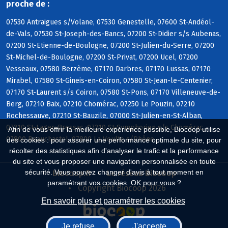
proche de :
07530 Antraigues s/Volane, 07530 Genestelle, 07600 St-Andéol-
de-Vals, 07530 St-Joseph-des-Bancs, 07200 St-Didier s/s Aubenas,
07200 St-Etienne-de-Boulogne, 07200 St-Julien-du-Serre, 07200
St-Michel-de-Boulogne, 07200 St-Privat, 07200 Ucel, 07200
Vesseaux, 07580 Berzème, 07170 Darbres, 07170 Lussas, 07170
Mirabel, 07580 St-Gineis-en-Coiron, 07580 St-Jean-le-Centenier,
07170 St-Laurent s/s Coiron, 07580 St-Pons, 07170 Villeneuve-de-
Berg, 07210 Baix, 07210 Chomérac, 07250 Le Pouzin, 07210
Rochessauve, 07210 St-Bauzile, 07000 St-Julien-en-St-Alban,
07210 St-Lager-Bressac, 07210 St-Symphorien s/s Chomérac,
Afin de vous offrir la meilleure expérience possible, Biocoop utilise
07800 Beauchastel, 07800 La Voulte s/Rhône
des cookies : pour assurer une performance optimale du site, pour
récolter des statistiques afin d'analyser le trafic et la performance
du site et vous proposer une navigation personnalisée en toute
sécurité. Vous pouvez changer d'avis à tout moment en
Biocoop.fr
Le réseau Biocoop
paramétrant vos cookies. OK pour vous ?
Copyright Biocoop 2026
En savoir plus et paramétrer les cookies
Je refuse
J'accepte