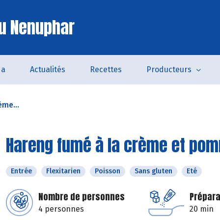
u Nenuphar
da
Actualités
Recettes
Producteurs
ème...
Hareng fumé à la crème et pom
Entrée
Flexitarien
Poisson
Sans gluten
Eté
Nombre de personnes
Prépara
4 personnes
20 min