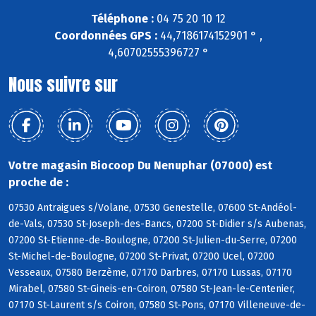
Téléphone :
04 75 20 10 12
Coordonnées GPS :
44,7186174152901 ° ,
4,60702555396727 °
Nous suivre sur
Votre magasin Biocoop Du Nenuphar (07000) est
proche de :
07530 Antraigues s/Volane, 07530 Genestelle, 07600 St-Andéol-
de-Vals, 07530 St-Joseph-des-Bancs, 07200 St-Didier s/s Aubenas,
07200 St-Etienne-de-Boulogne, 07200 St-Julien-du-Serre, 07200
St-Michel-de-Boulogne, 07200 St-Privat, 07200 Ucel, 07200
Vesseaux, 07580 Berzème, 07170 Darbres, 07170 Lussas, 07170
Mirabel, 07580 St-Gineis-en-Coiron, 07580 St-Jean-le-Centenier,
07170 St-Laurent s/s Coiron, 07580 St-Pons, 07170 Villeneuve-de-