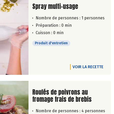
Lire la suite de la recette
Spray multi-usage
Nombre de personnes :
1 personnes
Préparation : 0 min
Cuisson : 0 min
Produit d'entretien
VOIR LA RECETTE
Lire la suite de la recette
Roulés de poivrons au
fromage frais de brebis
Nombre de personnes :
4 personnes