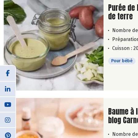
Lire la su
Purée de 
de terre
Nombre de
Préparation
Cuisson : 2
Pour bébé
Lire la su
Baume à l
blog Carn
Nombre de