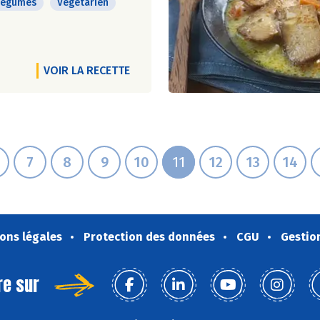
Légumes
Végétarien
VOIR LA RECETTE
7
8
9
10
11
12
13
14
ons légales
Protection des données
CGU
Gestio
re sur