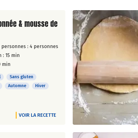
ite de la recette
ronnée & mousse de
 personnes :
4 personnes
 : 15 min
0 min
l
Sans gluten
Automne
Hiver
VOIR LA RECETTE