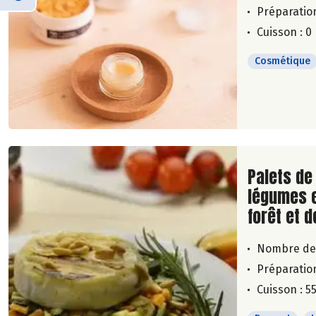
Préparation
Cuisson : 0
Cosmétique
Lire la su
Palets de
légumes e
forêt et d
Nombre de
Préparation
Cuisson : 5