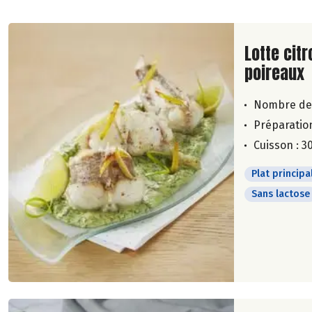
Lire la su
Lotte cit
poireaux
Nombre de
Préparation
Cuisson : 3
Plat principa
Sans lactose