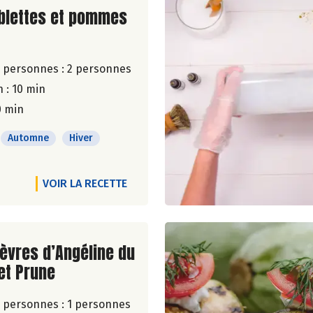
ite de la recette
blettes et pommes
 personnes :
2 personnes
 : 10 min
0 min
Automne
Hiver
VOIR LA RECETTE
ite de la recette
èvres d’Angéline du
et Prune
 personnes :
1 personnes