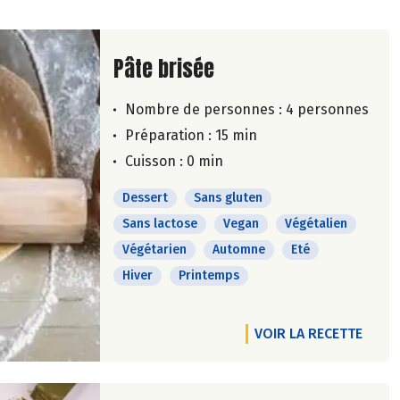
Lire la suite de la recette
Pâte brisée
Nombre de personnes :
4 personnes
Préparation : 15 min
Cuisson : 0 min
Dessert
Sans gluten
Sans lactose
Vegan
Végétalien
Végétarien
Automne
Eté
Hiver
Printemps
VOIR LA RECETTE