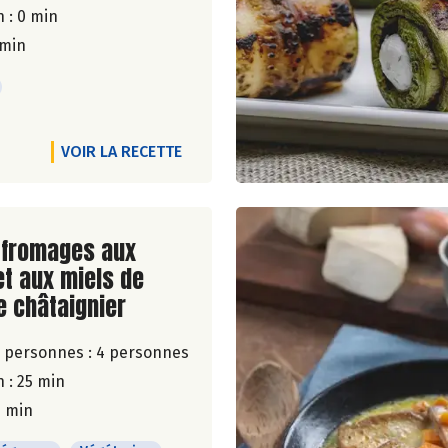
 : 0 min
 min
VOIR LA RECETTE
ite de la recette
 fromages aux
t aux miels de
e châtaignier
 personnes :
4 personnes
 : 25 min
5 min