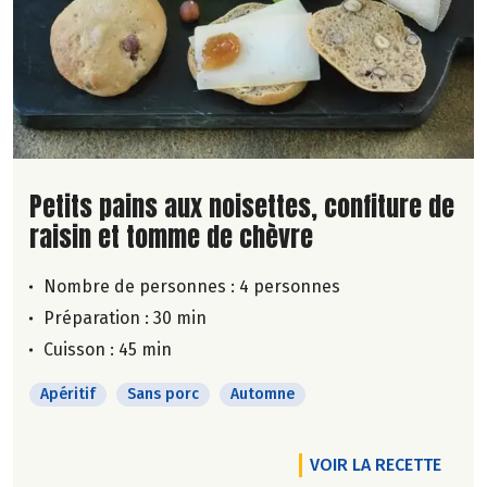
Lire la suite de la recette
Petits pains aux noisettes, confiture de
raisin et tomme de chèvre
Nombre de personnes :
4 personnes
Préparation : 30 min
Cuisson : 45 min
Apéritif
Sans porc
Automne
VOIR LA RECETTE