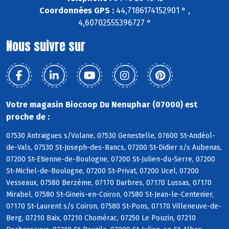
Coordonnées GPS :
44,7186174152901 ° ,
4,60702555396727 °
Nous suivre sur
Votre magasin Biocoop Du Nenuphar (07000) est
proche de :
07530 Antraigues s/Volane, 07530 Genestelle, 07600 St-Andéol-
de-Vals, 07530 St-Joseph-des-Bancs, 07200 St-Didier s/s Aubenas,
07200 St-Etienne-de-Boulogne, 07200 St-Julien-du-Serre, 07200
St-Michel-de-Boulogne, 07200 St-Privat, 07200 Ucel, 07200
Vesseaux, 07580 Berzème, 07170 Darbres, 07170 Lussas, 07170
Mirabel, 07580 St-Gineis-en-Coiron, 07580 St-Jean-le-Centenier,
07170 St-Laurent s/s Coiron, 07580 St-Pons, 07170 Villeneuve-de-
Berg, 07210 Baix, 07210 Chomérac, 07250 Le Pouzin, 07210