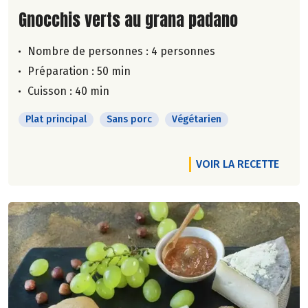
Lire la suite de la recette
Gnocchis verts au grana padano
Nombre de personnes :
4 personnes
Préparation : 50 min
Cuisson : 40 min
Plat principal
Sans porc
Végétarien
VOIR LA RECETTE