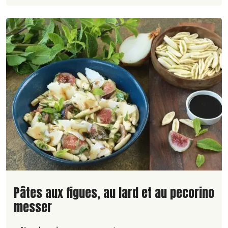
Lire la suite de la recette
Pâtes aux figues, au lard et au pecorino
messer