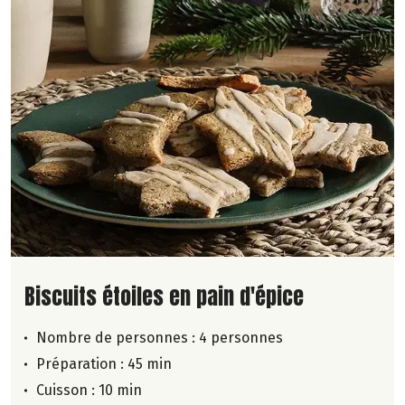
Lire la suite de la recette
Biscuits étoiles en pain d'épice
Nombre de personnes :
4 personnes
Préparation : 45 min
Cuisson : 10 min