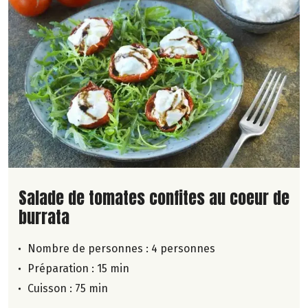
Lire la suite de la recette
Salade de tomates confites au coeur de
burrata
Nombre de personnes :
4 personnes
Préparation : 15 min
Cuisson : 75 min