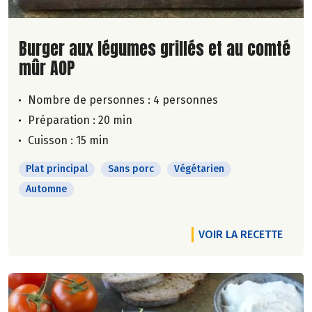
Lire la suite de la recette
Burger aux légumes grillés et au comté
mûr AOP
Nombre de personnes :
4 personnes
Préparation : 20 min
Cuisson : 15 min
Plat principal
Sans porc
Végétarien
Automne
VOIR LA RECETTE