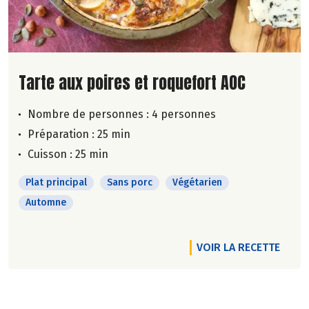
Lire la suite de la recette
Tarte aux poires et roquefort AOC
Nombre de personnes :
4 personnes
Préparation : 25 min
Cuisson : 25 min
Plat principal
Sans porc
Végétarien
Automne
VOIR LA RECETTE